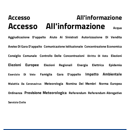
Accesso All'informazione
Accesso All'informazione
Acqua
Aggiudicazione D'appalto
Aiuto Ai Sinistrati
Autorizzazione Di Vendita
Avviso Di Gara D'appalto
Comunicazione Istituzionale
Concentrazione Economica
Consiglio Comunale
Controllo Delle Concentrazioni
Elezioni
Diritto Di Voto
Elezioni Europee
Elezioni Regionali
Energia Elettrica
Epidemia
Impatto Ambientale
Famiglia
Gara D'appalto
Esercizio Di Voto
Meteorologia
Nomina Dei Membri
Norma Europea
Malattia Da Coronavirus
Previsione Meteorologica
Ordinanza
Referendum
Referendum Abrogativo
Servizio Civile