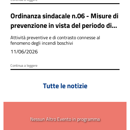
Ordinanza sindacale n.06 - Misure di
prevenzione in vista del periodo di
massima pericolosità per gli incendi
Attività preventive e di contrasto connesse al
boschivi
fenomeno degli incendi boschivi
11/06/2026
Continua a leggere
Tutte le notizie
Nessun Altro Evento in programma