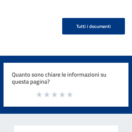
Tutti i documenti
Quanto sono chiare le informazioni su
questa pagina?
Valuta da 1 a 5 stelle la pagina
Valuta 1 stelle su 5
Valuta 2 stelle su 5
Valuta 3 stelle su 5
Valuta 4 stelle su 5
Valuta 5 stelle su 5