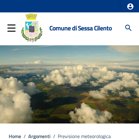
Comune di Sessa Cilento
Home
/
Argomenti
/
Previsione meteorologica