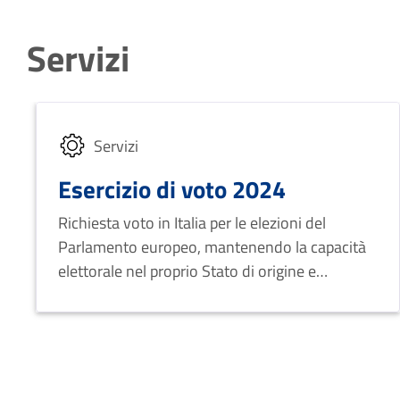
Servizi
Servizi
Esercizio di voto 2024
Richiesta voto in Italia per le elezioni del
Parlamento europeo, mantenendo la capacità
elettorale nel proprio Stato di origine e
assicurando l'assenza di provvedimenti
giudiziari che comportino la perdita
dell'elettorato attivo in tale Stato.