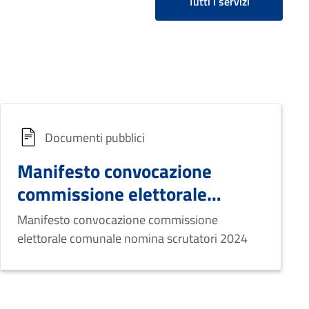
Tutti i servizi
Documenti pubblici
Manifesto convocazione
commissione elettorale
comunale nomina scrutatori
Manifesto convocazione commissione
elettorale comunale nomina scrutatori 2024