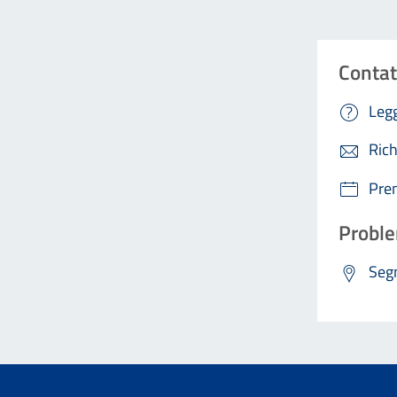
Contat
Legg
Rich
Pre
Proble
Segn