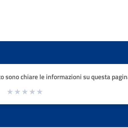
o sono chiare le informazioni su questa pagin
1 a 5 stelle la pagina
Valuta 1 stelle su 5
Valuta 2 stelle su 5
Valuta 3 stelle su 5
Valuta 4 stelle su 5
Valuta 5 stelle su 5