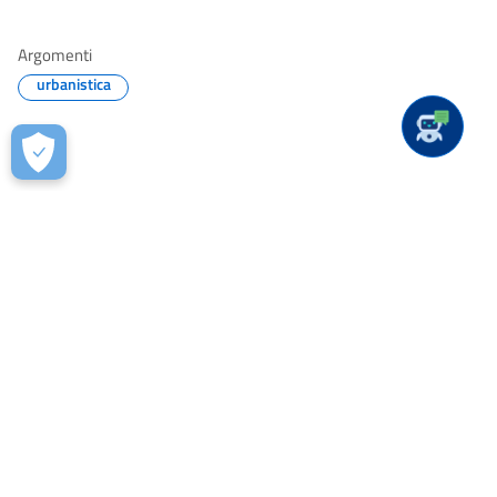
Argomenti
urbanistica
Quanto sono chiare le informazioni su
questa pagina?
Valuta da 1 a 5 stelle la pagina
Valuta 1 stelle su 5
Valuta 2 stelle su 5
Valuta 3 stelle su 5
Valuta 4 stelle su 5
Valuta 5 stelle su 5
Contatta il comune