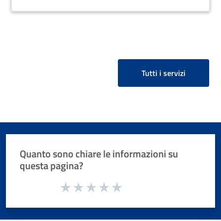
Tutti i servizi
Quanto sono chiare le informazioni su
questa pagina?
Valuta da 1 a 5 stelle la pagina
Valuta 1 stelle su 5
Valuta 2 stelle su 5
Valuta 3 stelle su 5
Valuta 4 stelle su 5
Valuta 5 stelle su 5