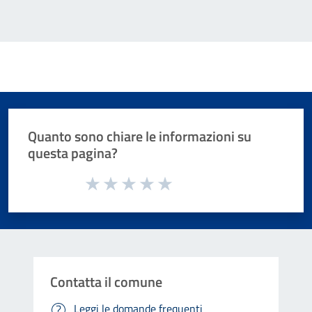
Quanto sono chiare le informazioni su
questa pagina?
Valuta da 1 a 5 stelle la pagina
Valuta 1 stelle su 5
Valuta 2 stelle su 5
Valuta 3 stelle su 5
Valuta 4 stelle su 5
Valuta 5 stelle su 5
Contatta il comune
Leggi le domande frequenti