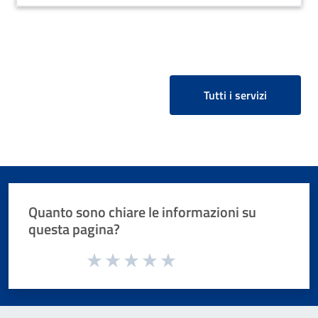
ridotta rispetto a quella prevista per il ritardo. In
pratica, il contribuente pu ò presentare la
dichiarazione corretta e pagare una sanzione
ridotta entro un termine stabilito, evitando cos ì
sanzioni pi ù severe e verifiche fiscali. Il
ravvedimento operoso si applica in diverse
situazioni, ad esempio per il mancato pagamento di
Tutti i servizi
imposte, la presentazione tardiva di dichiarazioni,
l'omessa presentazione di fatture o ricevute fiscali.
Quanto sono chiare le informazioni su
questa pagina?
Valuta da 1 a 5 stelle la pagina
Valuta 1 stelle su 5
Valuta 2 stelle su 5
Valuta 3 stelle su 5
Valuta 4 stelle su 5
Valuta 5 stelle su 5