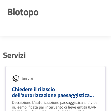
Biotopo
Dettagli della notizia
Servizi
Servizi
Chiedere il rilascio
dell'autorizzazione paesaggistica
ordinaria o semplificata
Descrizione L’autorizzazione paesaggistica si divide
in: ·semplificata per intervento di lieve entità (DPR