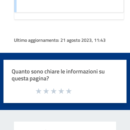
Ultimo aggiornamento:
21 agosto 2023, 11:43
Quanto sono chiare le informazioni su
questa pagina?
Valuta da 1 a 5 stelle la pagina
Valuta 1 stelle su 5
Valuta 2 stelle su 5
Valuta 3 stelle su 5
Valuta 4 stelle su 5
Valuta 5 stelle su 5