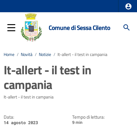
Comune di Sessa Cilento
Home
/
Novità
/
Notizie
/
It-allert - il test in campania
It-allert - il test in
campania
Dettagli della notizia
It-allert - il test in campania
Data:
Tempo di lettura:
9 min
14 agosto 2023