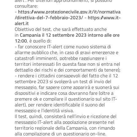
consultare:
-
https://www.protezionecivile.gov.it/it/normativa
/direttiva-del-7-febbraio-2023/
-
https://www.it-
alert.it
Obiettivo del test, che sarà effettuato anche
in
Campania il 12 settembre 2023 intorno alle ore
12:00
, è quello di:
- far conoscere IT-alert come nuovo sistema di
allarme pubblico che, in caso di gravi emergenze e
catastrofi imminenti, potrebbe raggiungere i
territori interessati (in questa fase non si entra nel
dettaglio dei rischi e dei comportamenti da tenere);
- rendere i cittadini consapevoli del fatto che il 12
settembre 2023 si svolgerà un test di invio del
messaggio, far sapere come apparirà e suonerà sui
dispositivi e indicare cosa dovranno fare (oltre a
premere ok e compilare il questionario sul sito IT-
alert), per rendere identificabile il suono del
messaggio e l’identità visiva.
Il test, quindi, consisterà nell’invio e ricezione del
messaggio IT-alert alla popolazione presente nel
territorio regionale della Campania, con rimando
alla compilazione di un questionario on-line.